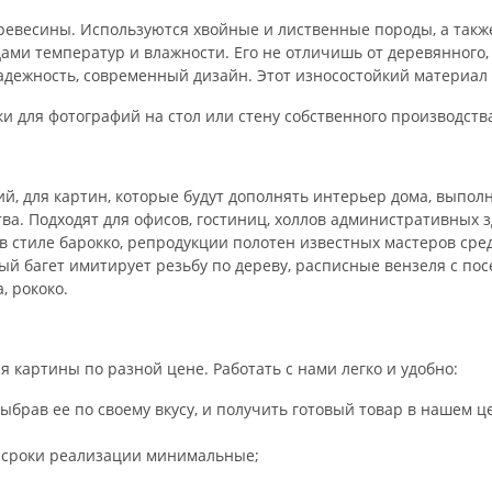
древесины. Используются хвойные и лиственные породы, а такж
ми температур и влажности. Его не отличишь от деревянного,
дежность, современный дизайн. Этот износостойкий материал
ки для фотографий на стол или стену собственного производст
й, для картин, которые будут дополнять интерьер дома, выпо
а. Подходят для офисов, гостиниц, холлов административных з
 стиле барокко, репродукции полотен известных мастеров сред
ый багет имитирует резьбу по дереву, расписные вензеля с по
 рококо.
я картины по разной цене. Работать с нами легко и удобно:
ыбрав ее по своему вкусу, и получить готовый товар в нашем ц
то сроки реализации минимальные;