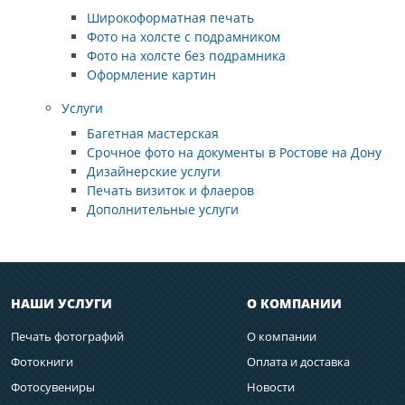
Широкоформатная печать
Фото на холсте с подрамником
Фото на холсте без подрамника
Оформление картин
Услуги
Багетная мастерская
Срочное фото на документы в Ростове на Дону
Дизайнерские услуги
Печать визиток и флаеров
Дополнительные услуги
НАШИ УСЛУГИ
О КОМПАНИИ
Печать фотографий
О компании
Фотокниги
Оплата и доставка
Фотосувениры
Новости